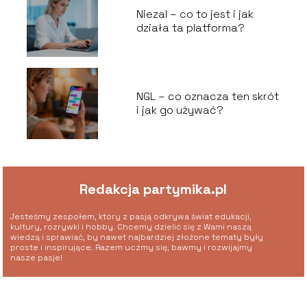
Niezal – co to jest i jak
działa ta platforma?
NGL – co oznacza ten skrót
i jak go używać?
Redakcja partymika.pl
Jesteśmy zespołem, który z pasją odkrywa świat edukacji,
kultury, rozrywki i hobby. Chcemy dzielić się z Wami naszą
wiedzą i sprawiać, by nawet najbardziej złożone tematy były
proste i inspirujące. Razem uczmy się, bawmy i rozwijajmy
nasze pasje!