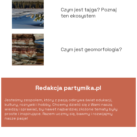
Czym jest tajga? Poznaj
ten ekosystem
Czym jest geomorfologia?
Redakcja partymika.pl
Jesteśmy zespołem, który z pasją odkrywa świat edukacji,
kultury, rozrywki i hobby. Chcemy dzielić się z Wami naszą
wiedzą i sprawiać, by nawet najbardziej złożone tematy były
proste i inspirujące. Razem uczmy się, bawmy i rozwijajmy
nasze pasje!