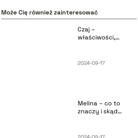
Może Cię również zainteresować
Czaj –
właściwości,
rodzaje i jak
parzyć?
2024-09-17
Melina – co to
znaczy i skąd
pochodzi to
określenie?
2024-09-17