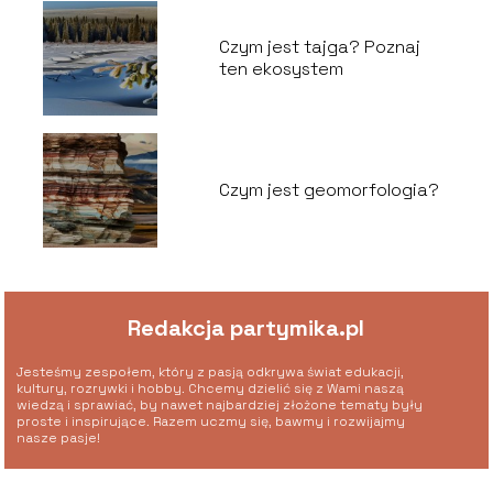
Czym jest tajga? Poznaj
ten ekosystem
Czym jest geomorfologia?
Redakcja partymika.pl
Jesteśmy zespołem, który z pasją odkrywa świat edukacji,
kultury, rozrywki i hobby. Chcemy dzielić się z Wami naszą
wiedzą i sprawiać, by nawet najbardziej złożone tematy były
proste i inspirujące. Razem uczmy się, bawmy i rozwijajmy
nasze pasje!