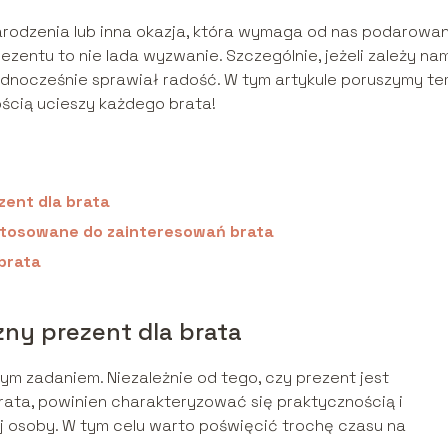
 Narodzenia lub inna okazja, która wymaga od nas podarowa
entu to nie lada wyzwanie. Szczególnie, jeżeli zależy nam
ednocześnie sprawiał radość. W tym artykule poruszymy te
ością ucieszy każdego brata!
zent dla brata
stosowane do zainteresowań brata
 brata
zny prezent dla brata
m zadaniem. Niezależnie od tego, czy prezent jest
ata, powinien charakteryzować się praktycznością i
 osoby. W tym celu warto poświęcić trochę czasu na