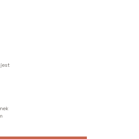
 jest
unek
em