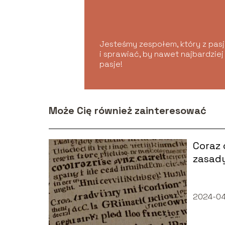
Jesteśmy zespołem, który z pasją
i sprawiać, by nawet najbardziej
pasje!
Może Cię również zainteresować
Coraz 
zasady
2024-04