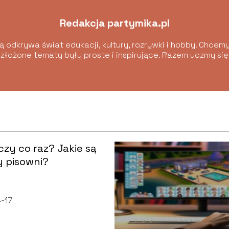
Redakcja partymika.pl
 odkrywa świat edukacji, kultury, rozrywki i hobby. Chcemy
 złożone tematy były proste i inspirujące. Razem uczmy si
czy co raz? Jakie są
 pisowni?
-17