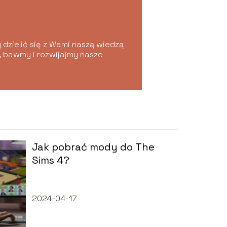
 dzielić się z Wami naszą wiedzą
ę, bawmy i rozwijajmy nasze
Jak pobrać mody do The
Sims 4?
2024-04-17