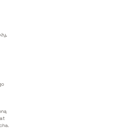
ży,
go
oną
rat
cha.