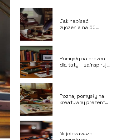
Jak napisać
życzenia na 60
urodziny?
Pomysły na prezent
dla taty – zainspiruj
się
Poznaj pomysły na
kreatywny prezent
dla przyjaciela
Najciekawsze
pomysły na