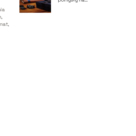
praktyczny prezent
nia
dla męża
,
mat,