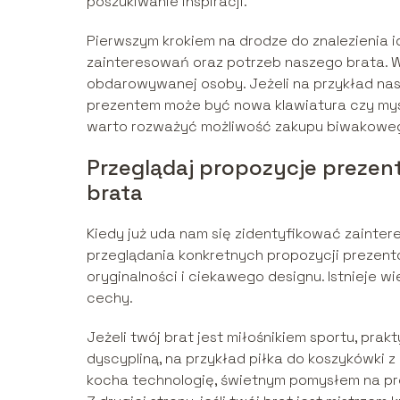
poszukiwanie inspiracji.
Pierwszym krokiem na drodze do znalezienia 
zainteresowań oraz potrzeb naszego brata. W
obdarowywanej osoby. Jeżeli na przykład na
prezentem może być nowa klawiatura czy mysz
warto rozważyć możliwość zakupu biwakowego 
Przeglądaj propozycje preze
brata
Kiedy już uda nam się zidentyfikować zainte
przeglądania konkretnych propozycji prezent
oryginalności i ciekawego designu. Istnieje w
cechy.
Jeżeli twój brat jest miłośnikiem sportu, pr
dyscypliną, na przykład piłka do koszykówki 
kocha technologię, świetnym pomysłem na p