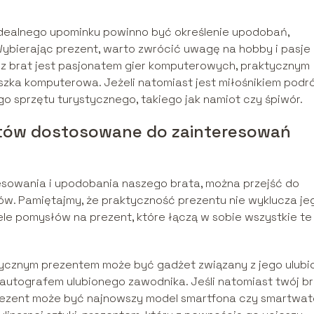
idealnego upominku powinno być określenie upodobań,
ybierając prezent, warto zwrócić uwagę na hobby i pasje
sz brat jest pasjonatem gier komputerowych, praktycznym
ka komputerowa. Jeżeli natomiast jest miłośnikiem podró
sprzętu turystycznego, takiego jak namiot czy śpiwór.
ntów dostosowane do zainteresowań
resowania i upodobania naszego brata, można przejść do
ów. Pamiętajmy, że praktyczność prezentu nie wyklucza je
iele pomysłów na prezent, które łączą w sobie wszystkie te
aktycznym prezentem może być gadżet związany z jego ulubi
z autografem ulubionego zawodnika. Jeśli natomiast twój b
rezent może być najnowszy model smartfona czy smartwat