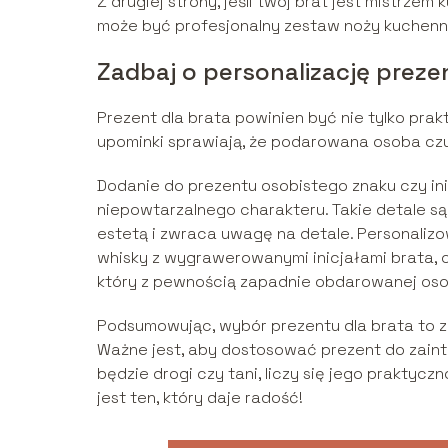
Z drugiej strony, jeśli twój brat jest mistrzem
może być profesjonalny zestaw noży kuchen
Zadbaj o personalizację preze
Prezent dla brata powinien być nie tylko prak
upominki sprawiają, że podarowana osoba czu
Dodanie do prezentu osobistego znaku czy i
niepowtarzalnego charakteru. Takie detale są 
estetą i zwraca uwagę na detale. Personalizo
whisky z wygrawerowanymi inicjałami brata, 
który z pewnością zapadnie obdarowanej oso
Podsumowując, wybór prezentu dla brata to z
Ważne jest, aby dostosować prezent do zaint
będzie drogi czy tani, liczy się jego praktycz
jest ten, który daje radość!