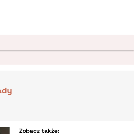
ady
Zobacz także: