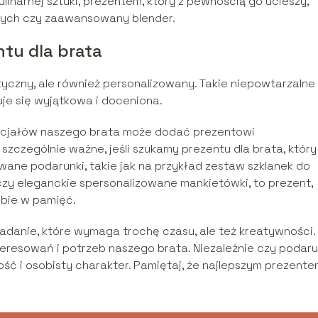
 kulinarnej sztuki, prezentem, który z pewnością go ucieszy,
nych czy zaawansowany blender.
ntu dla brata
tyczny, ale również personalizowany. Takie niepowtarzalne
je się wyjątkowa i doceniona.
nicjałów naszego brata może dodać prezentowi
szczególnie ważne, jeśli szukamy prezentu dla brata, który
wane podarunki, takie jak na przykład zestaw szklanek do
czy eleganckie spersonalizowane mankietówki, to prezent,
bie w pamięć.
adanie, które wymaga trochę czasu, ale też kreatywności.
eresowań i potrzeb naszego brata. Niezależnie czy podar
ność i osobisty charakter. Pamiętaj, że najlepszym prezent